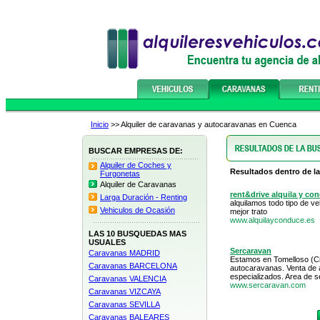
Inicio
>> Alquiler de caravanas y autocaravanas en Cuenca
BUSCAR EMPRESAS DE:
Alquiler de Coches y
Resultados dentro de la
Furgonetas
Alquiler de Caravanas
rent&drive alquila y co
Larga Duración - Renting
alquilamos todo tipo de v
Vehiculos de Ocasión
mejor trato
www.alquilayconduce.es
LAS 10 BUSQUEDAS MAS
USUALES
Sercaravan
Caravanas MADRID
Estamos en Tomelloso (Ci
Caravanas BARCELONA
autocaravanas. Venta de 
especializados. Area de s
Caravanas VALENCIA
www.sercaravan.com
Caravanas VIZCAYA
Caravanas SEVILLA
Caravanas BALEARES