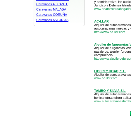
y administrativo; los cua
Caravanas ALICANTE
Jurídico y Defensa letrada
www.anatorrenteabogado
Caravanas MALAGA
Caravanas CORUÑA
Caravanas ASTURIAS
AC-LLAR
Alquiler de autocaravana
autocaravanas nuevas y 
http://www.ac-llar.com
Alquiler de furgonetas 
Alquiler de furgonetas Vale
pasajeros, alquiler furgon
compruébelo
http://www.alquilerdefurgo
LIBERTY ROAD, S.L.
Alquiler de autocaravanas
www.ac-llar.com
TAMBO Y SILVIA S.L.
Alquiler de autocaravana
benicarlo(castellon) salid
www.autocaravanastamb