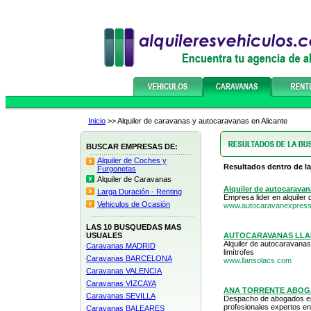
Inicio
>> Alquiler de caravanas y autocaravanas en Alicante
BUSCAR EMPRESAS DE:
Alquiler de Coches y
Resultados dentro de la
Furgonetas
Alquiler de Caravanas
Alquiler de autocarava
Larga Duración - Renting
Empresa lider en alquile
Vehiculos de Ocasión
www.autocaravanexpress
LAS 10 BUSQUEDAS MAS
USUALES
AUTOCARAVANAS LL
Alquiler de autocaravanas
Caravanas MADRID
limítrofes
Caravanas BARCELONA
www.llansolacs.com
Caravanas VALENCIA
Caravanas VIZCAYA
ANA TORRENTE ABO
Caravanas SEVILLA
Despacho de abogados en
profesionales expertos en d
Caravanas BALEARES