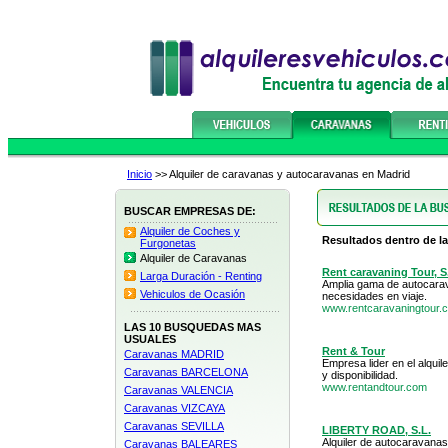
Inicio
>> Alquiler de caravanas y autocaravanas en Madrid
BUSCAR EMPRESAS DE:
Alquiler de Coches y
Resultados dentro de la
Furgonetas
Alquiler de Caravanas
Rent caravaning Tour, S
Larga Duración - Renting
Amplia gama de autocarav
Vehiculos de Ocasión
necesidades en viaje.
www.rentcaravaningtour.
LAS 10 BUSQUEDAS MAS
USUALES
Rent & Tour
Caravanas MADRID
Empresa lider en el alqui
Caravanas BARCELONA
y disponibilidad.
www.rentandtour.com
Caravanas VALENCIA
Caravanas VIZCAYA
Caravanas SEVILLA
LIBERTY ROAD, S.L.
Alquiler de autocaravanas
Caravanas BALEARES