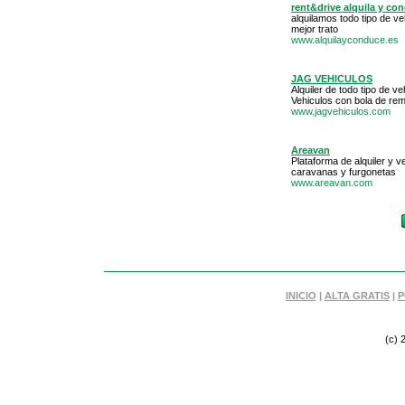
rent&drive alquila y co
alquilamos todo tipo de v
mejor trato
www.alquilayconduce.es
JAG VEHICULOS
Alquiler de todo tipo de v
Vehiculos con bola de rem
www.jagvehiculos.com
Areavan
Plataforma de alquiler y
caravanas y furgonetas
www.areavan.com
INICIO
|
ALTA GRATIS
|
P
(c) 