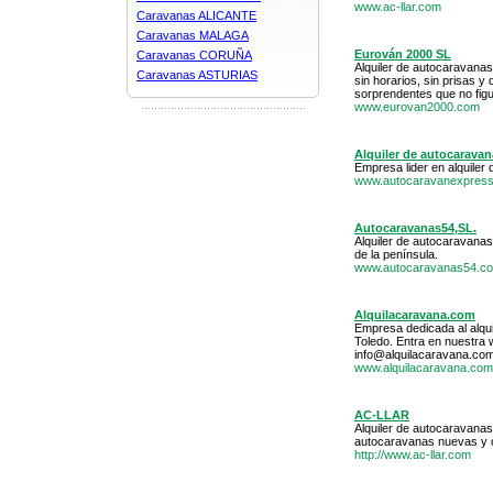
www.ac-llar.com
Caravanas ALICANTE
Caravanas MALAGA
Eurován 2000 SL
Caravanas CORUÑA
Alquiler de autocaravanas.
Caravanas ASTURIAS
sin horarios, sin prisas y
sorprendentes que no figur
www.eurovan2000.com
Alquiler de autocarava
Empresa lider en alquile
www.autocaravanexpress
Autocaravanas54,SL.
Alquiler de autocaravana
de la península.
www.autocaravanas54.c
Alquilacaravana.com
Empresa dedicada al alqui
Toledo. Entra en nuestra
info@alquilacaravana.co
www.alquilacaravana.com
AC-LLAR
Alquiler de autocaravana
autocaravanas nuevas y 
http://www.ac-llar.com