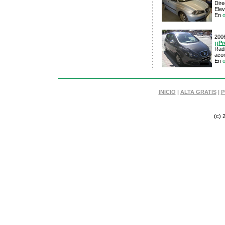
Dire
Elev
En
200
¡¡P
Radi
acon
En
INICIO
|
ALTA GRATIS
|
P
(c) 