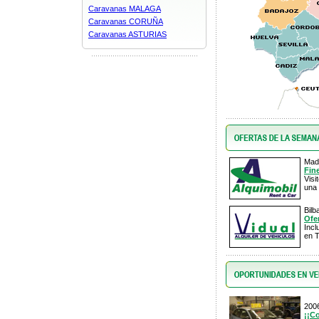
Caravanas MALAGA
Caravanas CORUÑA
Caravanas ASTURIAS
Madr
Fin
Visi
una 
Bilb
Ofe
Inc
en T
2006
¡¡C